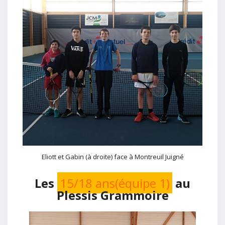
Eliott et Gabin (à droite) face à Montreuil Juigné
Les
15/18 ans(équipe 1)
au
Plessis Grammoire