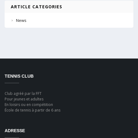
ARTICLE CATEGORIES
News
TENNIS CLUB
Club agréé par la FFT
Pour jeunes et adultes
En loisirs ou en compétition
École de tennis à partir de 6 ans
ADRESSE