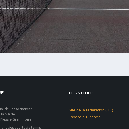
LIENS UTILES
SE
al de l'association :
Site de la fédération (FFT)
 la Mairie
Espace du licencié
 Plessis-Grammoire
nt des courts de tennis :