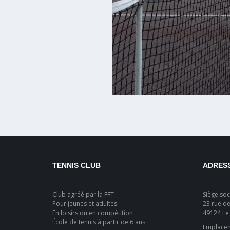
TENNIS CLUB
ADRES
Club agréé par la FFT
Siège soci
Pour jeunes et adultes
23 rue de
En loisirs ou en compétition
49124 Le
École de tennis à partir de 6 ans
Emplaceme