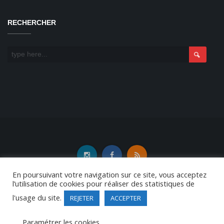
RECHERCHER
En poursuivant votre navigation sur ce site, vous acceptez
l’utilisation de cookies pour réaliser des statistiques de
l'usage du site.
REJETER
ACCEPTER
Copyright Tennis club du Plessis-Grammoire© 2015-2025.
|
Mentions
légales
|
Se connecter
Paramétrer les cookies