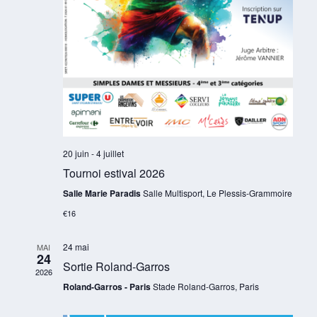
d
è
t
a
n
i
e
t
o
m
e
n
e
.
d
n
e
t
v
u
e
20 juin
-
4 juillet
s
Tournoi estival 2026
É
Salle Marie Paradis
Salle Multisport, Le Plessis-Grammoire
v
è
€16
n
24 mai
e
MAI
24
m
Sortie Roland-Garros
2026
e
Roland-Garros - Paris
Stade Roland-Garros, Paris
n