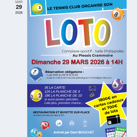
t
MAR
29
s
2026