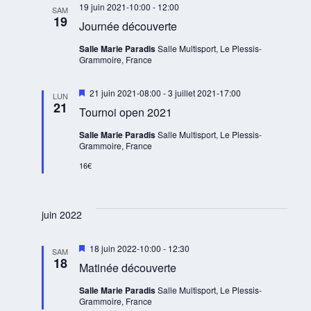
e
t
19 juin 2021-10:00
-
12:00
n
SAM
o
m
19
e
t
Journée découverte
n
e
.
d
n
Salle Marie Paradis
Salle Multisport, Le Plessis-
Grammoire, France
e
t
v
M
21 juin 2021-08:00
-
3 juillet 2021-17:00
u
LUN
i
21
Tournoi open 2021
e
s
e
s
Salle Marie Paradis
Salle Multisport, Le Plessis-
n
É
Grammoire, France
a
v
v
16€
a
è
n
t
n
e
juin 2022
m
e
M
18 juin 2022-10:00
-
12:30
SAM
i
18
n
Matinée découverte
s
t
e
Salle Marie Paradis
Salle Multisport, Le Plessis-
n
s
Grammoire, France
a