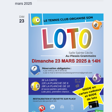
t
mars 2025
DIM
23