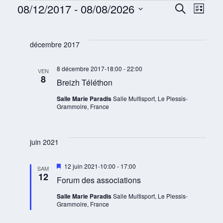
R
N
08/12/2017
 - 
08/08/2026
R
L
a
e
Évènements
e
S
i
v
c
c
s
é
h
i
h
t
décembre 2017
l
e
g
e
e
r
e
a
r
c
8 décembre 2017-18:00
-
22:00
c
t
VEN
c
8
h
Breizh Téléthon
t
i
e
h
o
i
Salle Marie Paradis
Salle Multisport, Le Plessis-
e
n
o
Grammoire, France
e
d
n
t
e
n
n
v
e
juin 2021
u
a
z
e
v
u
M
12 juin 2021-10:00
-
17:00
SAM
s
i
i
12
n
Forum des associations
É
s
g
e
e
v
a
Salle Marie Paradis
Salle Multisport, Le Plessis-
n
d
è
Grammoire, France
a
t
a
n
v
i
a