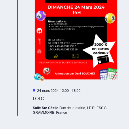
M
24 mars 2024-12:00
-
18:00
i
LOTO
s
e
Salle Ste Cécile
Rue de la mairie, LE PLESSIS
n
GRAMMOIRE, France
a
v
a
n