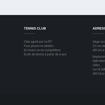
TENNIS CLUB
ADRES
Club agréé par la FFT
Siège soci
Pour jeunes et adultes
23 rue de
En loisirs ou en compétition
49124 Le
École de tennis à partir de 6 ans
Emplaceme
Salle Mar
Gilles
rue St Gil
49124 Le