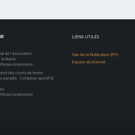
LIENS UTILES
SE
al de l'association :
Site de la fédération (FFT)
 la Mairie
Espace du licencié
 Plessis-Grammoire
nt des courts de tennis :
ie paradis - Complexe sportif St
les
 Plessis-Grammoire