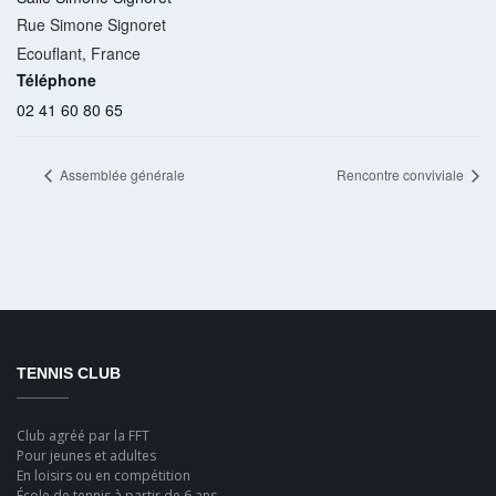
Rue Simone Signoret
Ecouflant
,
France
Téléphone
02 41 60 80 65
Assemblée générale
Rencontre conviviale
TENNIS CLUB
Club agréé par la FFT
Pour jeunes et adultes
En loisirs ou en compétition
École de tennis à partir de 6 ans