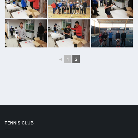
◄
1
2
TENNIS CLUB