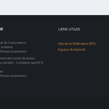
LIENS UTILES
SE
al de l'association :
Site de la fédération (FFT)
 la Mairie
Espace du licencié
 Plessis-Grammoire
nt des courts de tennis :
ie paradis - Complexe sportif St
les
 Plessis-Grammoire