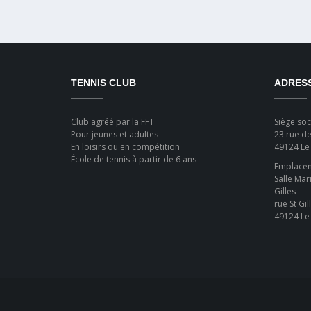
TENNIS CLUB
ADRES
Club agréé par la FFT
Siège soci
Pour jeunes et adultes
23 rue de
En loisirs ou en compétition
49124 Le
École de tennis à partir de 6 ans
Emplaceme
Salle Mar
Gilles
rue St Gil
49124 Le