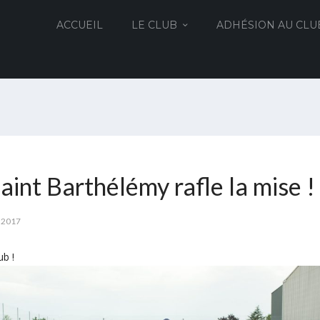
ACCUEIL
LE CLUB
ADHÉSION AU CLU
aint Barthélémy rafle la mise !
 2017
ub !