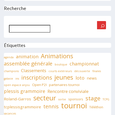
Recherche
Rechercher
Étiquettes
Animations
animation
agenda
assemblée générale
championnat
boutique
Classements
champions
courts extérieurs
découverte
finales
jeunes
inscriptions
loto
news
galaxie
ins
Open P2I
partenaires tournoi
open espace anjou
plessis grammoire
Rencontre conviviale
secteur
stage
Roland-Garros
sponsors
sortie
TCPG
tournoi
tennis
tcplessisgrammoire
Téléthon
vacances