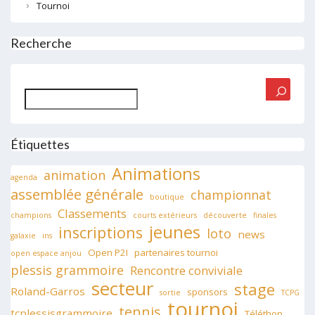
Tournoi
Recherche
Rechercher
Étiquettes
Animations
animation
agenda
assemblée générale
championnat
boutique
Classements
champions
courts extérieurs
découverte
finales
jeunes
inscriptions
loto
news
galaxie
ins
Open P2I
partenaires tournoi
open espace anjou
plessis grammoire
Rencontre conviviale
secteur
stage
Roland-Garros
sponsors
sortie
TCPG
tournoi
tennis
tcplessisgrammoire
Téléthon