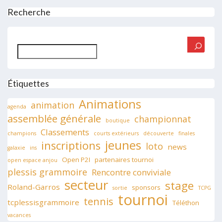
Recherche
Rechercher
Étiquettes
Animations
animation
agenda
assemblée générale
championnat
boutique
Classements
champions
courts extérieurs
découverte
finales
jeunes
inscriptions
loto
news
galaxie
ins
Open P2I
partenaires tournoi
open espace anjou
plessis grammoire
Rencontre conviviale
secteur
stage
Roland-Garros
sponsors
sortie
TCPG
tournoi
tennis
tcplessisgrammoire
Téléthon
vacances