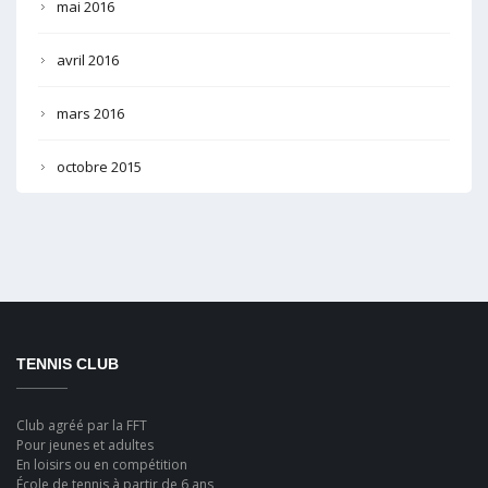
mai 2016
avril 2016
mars 2016
octobre 2015
TENNIS CLUB
Club agréé par la FFT
Pour jeunes et adultes
En loisirs ou en compétition
École de tennis à partir de 6 ans