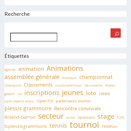
Recherche
Rechercher
Étiquettes
Animations
animation
agenda
assemblée générale
championnat
boutique
Classements
champions
courts extérieurs
découverte
finales
jeunes
inscriptions
loto
news
galaxie
ins
Open P2I
partenaires tournoi
open espace anjou
plessis grammoire
Rencontre conviviale
secteur
stage
Roland-Garros
sponsors
sortie
TCPG
tournoi
tennis
tcplessisgrammoire
Téléthon