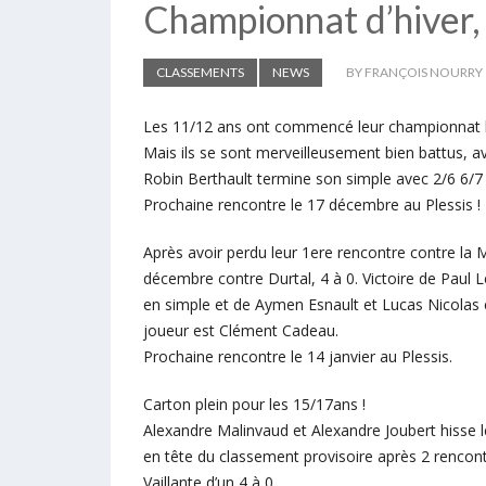
Championnat d’hiver, c
CLASSEMENTS
NEWS
BY FRANÇOIS NOURRY
Les 11/12 ans ont commencé leur championnat l
Mais ils se sont merveilleusement bien battus, av
Robin Berthault termine son simple avec 2/6 6/7 
Prochaine rencontre le 17 décembre au Plessis !
Après avoir perdu leur 1ere rencontre contre la 
décembre contre Durtal, 4 à 0.
Victoire de Paul L
en simple et de Aymen Esnault et Lucas Nicolas
joueur est Clément Cadeau.
Prochaine rencontre le 14 janvier au Plessis.
Carton plein pour les 15/17ans !
Alexandre Malinvaud et Alexandre Joubert hisse 
en tête du classement provisoire après 2 rencont
Vaillante d’un 4 à 0.