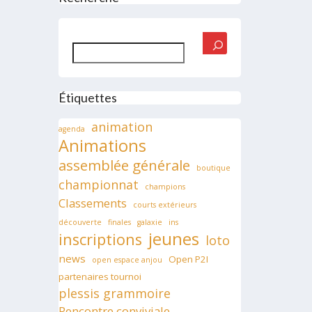
Rechercher
Étiquettes
animation
agenda
Animations
assemblée générale
boutique
championnat
champions
Classements
courts extérieurs
découverte
finales
galaxie
ins
jeunes
inscriptions
loto
news
Open P2I
open espace anjou
partenaires tournoi
plessis grammoire
Rencontre conviviale