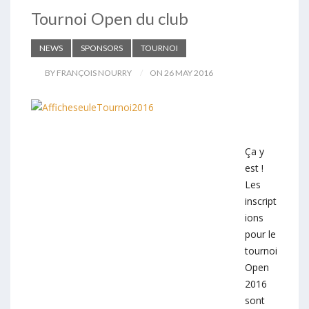
Tournoi Open du club
NEWS
SPONSORS
TOURNOI
BY FRANÇOIS NOURRY
ON 26 MAY 2016
Ça y
est !
Les
inscript
ions
pour le
tournoi
Open
2016
sont