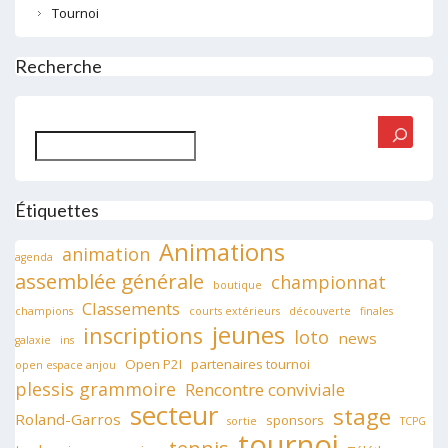
Tournoi
Recherche
Rechercher
Étiquettes
Animations
animation
agenda
assemblée générale
championnat
boutique
Classements
champions
courts extérieurs
découverte
finales
jeunes
inscriptions
loto
news
galaxie
ins
Open P2I
partenaires tournoi
open espace anjou
plessis grammoire
Rencontre conviviale
secteur
stage
Roland-Garros
sponsors
sortie
TCPG
tournoi