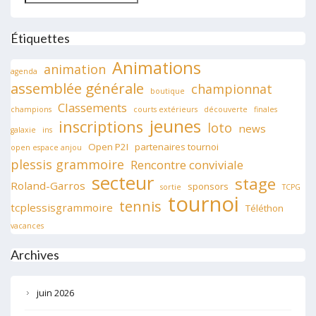
Étiquettes
Animations
animation
agenda
assemblée générale
championnat
boutique
Classements
champions
courts extérieurs
découverte
finales
jeunes
inscriptions
loto
news
galaxie
ins
Open P2I
partenaires tournoi
open espace anjou
plessis grammoire
Rencontre conviviale
secteur
stage
Roland-Garros
sponsors
sortie
TCPG
tournoi
tennis
tcplessisgrammoire
Téléthon
vacances
Archives
juin 2026