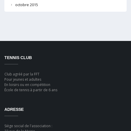
octobre 2015
TENNIS CLUB
Club agréé par la FFT
Pour jeunes et adultes
En loisirs ou en compétition
École de tennis à partir de 6 ans
ADRESSE
Siège social de l'association :