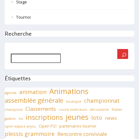
Stage
Tournoi
Recherche
Rechercher
Étiquettes
Animations
animation
agenda
assemblée générale
championnat
boutique
Classements
champions
courts extérieurs
découverte
finales
jeunes
inscriptions
loto
news
galaxie
ins
Open P2I
partenaires tournoi
open espace anjou
plessis grammoire
Rencontre conviviale