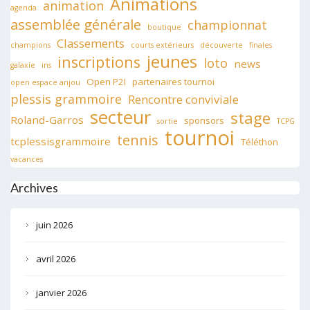
Animations
animation
agenda
assemblée générale
championnat
boutique
Classements
champions
courts extérieurs
découverte
finales
jeunes
inscriptions
loto
news
galaxie
ins
Open P2I
partenaires tournoi
open espace anjou
plessis grammoire
Rencontre conviviale
secteur
stage
Roland-Garros
sponsors
sortie
TCPG
tournoi
tennis
tcplessisgrammoire
Téléthon
vacances
Archives
juin 2026
avril 2026
janvier 2026