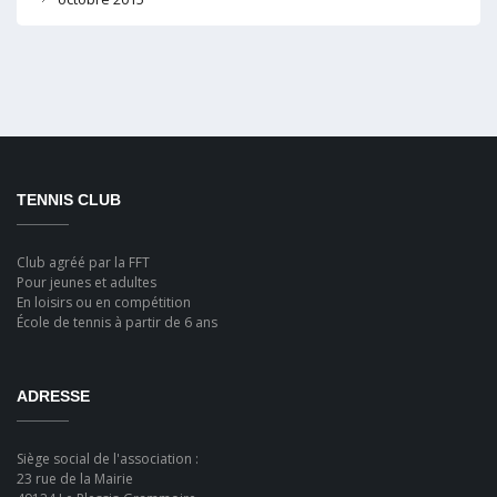
TENNIS CLUB
Club agréé par la FFT
Pour jeunes et adultes
En loisirs ou en compétition
École de tennis à partir de 6 ans
ADRESSE
Siège social de l'association :
23 rue de la Mairie