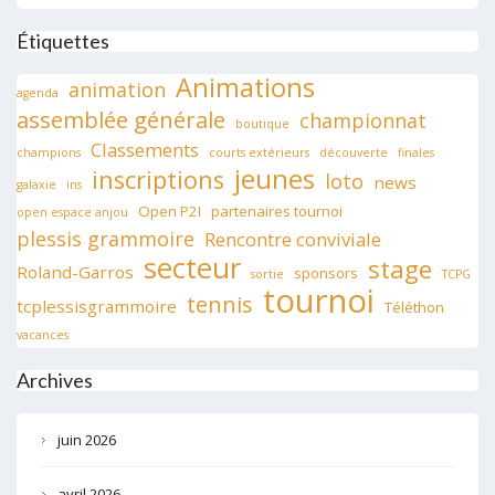
Étiquettes
Animations
animation
agenda
assemblée générale
championnat
boutique
Classements
champions
courts extérieurs
découverte
finales
jeunes
inscriptions
loto
news
galaxie
ins
Open P2I
partenaires tournoi
open espace anjou
plessis grammoire
Rencontre conviviale
secteur
stage
Roland-Garros
sponsors
sortie
TCPG
tournoi
tennis
tcplessisgrammoire
Téléthon
vacances
Archives
juin 2026
avril 2026