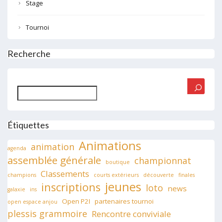
Stage
Tournoi
Recherche
Rechercher
Étiquettes
Animations
animation
agenda
assemblée générale
championnat
boutique
Classements
champions
courts extérieurs
découverte
finales
jeunes
inscriptions
loto
news
galaxie
ins
Open P2I
partenaires tournoi
open espace anjou
plessis grammoire
Rencontre conviviale