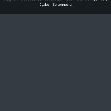
Copyright Tennis club du Plessis-Grammoire© 2015-2025.
|
Mentions
légales
|
Se connecter