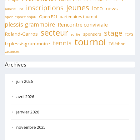
jeunes
inscriptions
loto
news
galaxie
ins
Open P2I
partenaires tournoi
open espace anjou
plessis grammoire
Rencontre conviviale
secteur
stage
Roland-Garros
sponsors
sortie
TCPG
tournoi
tennis
tcplessisgrammoire
Téléthon
vacances
Archives
juin 2026
avril 2026
janvier 2026
novembre 2025