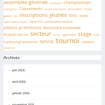
assemblée générale
championnat
boutique
Classements
champions
courts extérieurs
découverte
finales
jeunes
inscriptions
loto
news
galaxie
ins
Open P2I
partenaires tournoi
open espace anjou
plessis grammoire
Rencontre conviviale
secteur
stage
Roland-Garros
sponsors
sortie
TCPG
tournoi
tennis
tcplessisgrammoire
Téléthon
vacances
Archives
juin 2026
avril 2026
janvier 2026
novembre 2025