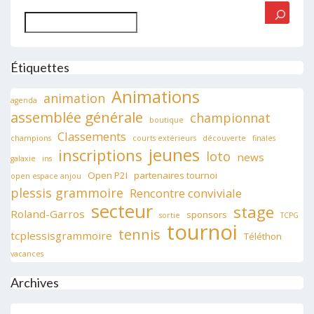
Rechercher
Étiquettes
Animations
animation
agenda
assemblée générale
championnat
boutique
Classements
champions
courts extérieurs
découverte
finales
jeunes
inscriptions
loto
news
galaxie
ins
Open P2I
partenaires tournoi
open espace anjou
plessis grammoire
Rencontre conviviale
secteur
stage
Roland-Garros
sponsors
sortie
TCPG
tournoi
tennis
tcplessisgrammoire
Téléthon
vacances
Archives