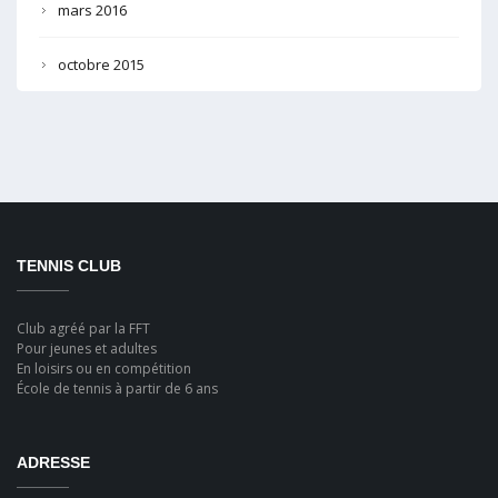
mars 2016
octobre 2015
TENNIS CLUB
Club agréé par la FFT
Pour jeunes et adultes
En loisirs ou en compétition
École de tennis à partir de 6 ans
ADRESSE