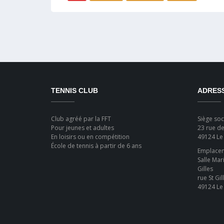
TENNIS CLUB
ADRES
Club agréé par la FFT
Siège soci
Pour jeunes et adultes
23 rue de
En loisirs ou en compétition
49124 Le
École de tennis à partir de 6 ans
Emplaceme
Salle Mar
Gilles
rue St Gil
49124 Le