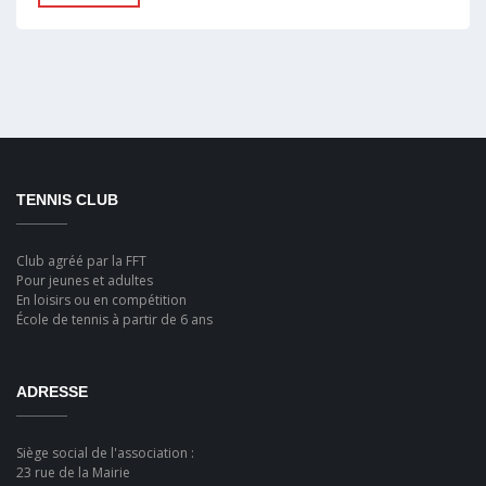
TENNIS CLUB
Club agréé par la FFT
Pour jeunes et adultes
En loisirs ou en compétition
École de tennis à partir de 6 ans
ADRESSE
Siège social de l'association :
23 rue de la Mairie