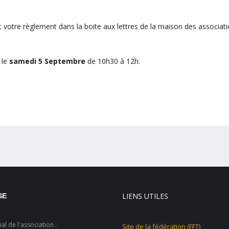
votre règlement dans la boite aux lettres de la maison des associat
 le
samedi 5 Septembre
de 10h30 à 12h.
LIENS UTILES
SE
al de l'association :
Site de la fédération (FFT)