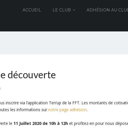
ACCUEIL
LE CLUB
ADHÉSION AU CLU
née découverte
0
us inscrire via l’application Ten’up de la FFT. Les montants de cotisat
utes les informations sur
notre page adhésion
.
erte le
11 Juillet 2020 de 10h à 12h
et profitez-en pour nous dépos