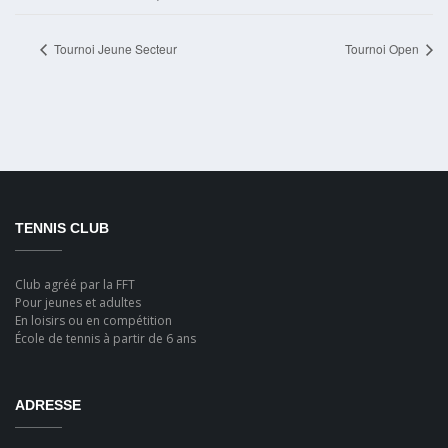
Tournoi Jeune Secteur
Tournoi Open
TENNIS CLUB
Club agréé par la FFT
Pour jeunes et adultes
En loisirs ou en compétition
École de tennis à partir de 6 ans
ADRESSE