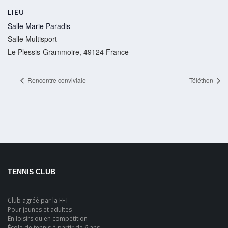
LIEU
Salle Marie Paradis
Salle Multisport
Le Plessis-Grammoire
,
49124
France
Rencontre conviviale
Téléthon
TENNIS CLUB
Club agréé par la FFT
Pour jeunes et adultes
En loisirs ou en compétition
École de tennis à partir de 6 ans