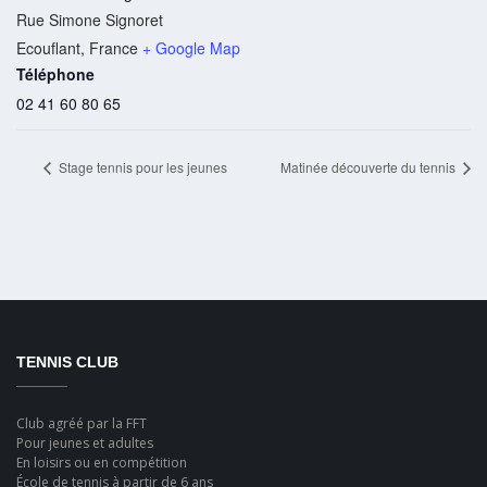
Rue Simone Signoret
Ecouflant
,
France
+ Google Map
Téléphone
02 41 60 80 65
Stage tennis pour les jeunes
Matinée découverte du tennis
TENNIS CLUB
Club agréé par la FFT
Pour jeunes et adultes
En loisirs ou en compétition
École de tennis à partir de 6 ans