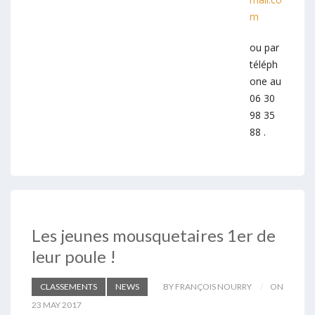
m
ou par
téléph
one au
06 30
98 35
88 .
Les jeunes mousquetaires 1er de
leur poule !
CLASSEMENTS
NEWS
BY FRANÇOIS NOURRY
ON
23 MAY 2017