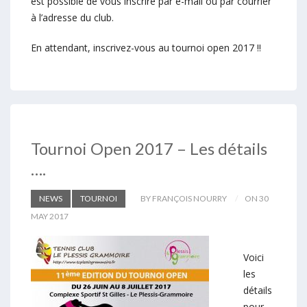
est possible de vous inscrire par e-mail ou par courrier
à l’adresse du club.
En attendant, inscrivez-vous au tournoi open 2017 !!
Tournoi Open 2017 – Les détails
….
NEWS
TOURNOI
BY FRANÇOIS NOURRY
ON 30
MAY 2017
Voici
les
détails
pour