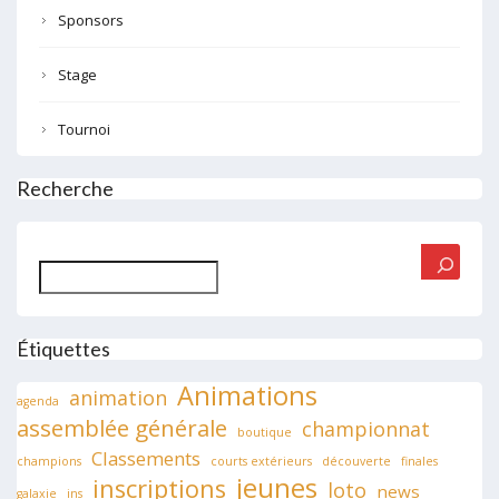
Sponsors
Stage
Tournoi
Recherche
Rechercher
Étiquettes
Animations
animation
agenda
assemblée générale
championnat
boutique
Classements
champions
courts extérieurs
découverte
finales
jeunes
inscriptions
loto
news
galaxie
ins