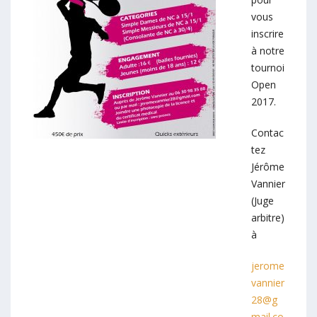
vous
inscrire
à notre
tournoi
Open
2017.
Contac
tez
Jérôme
Vannier
(Juge
arbitre)
à
jerome
vannier
28@g
mail.co