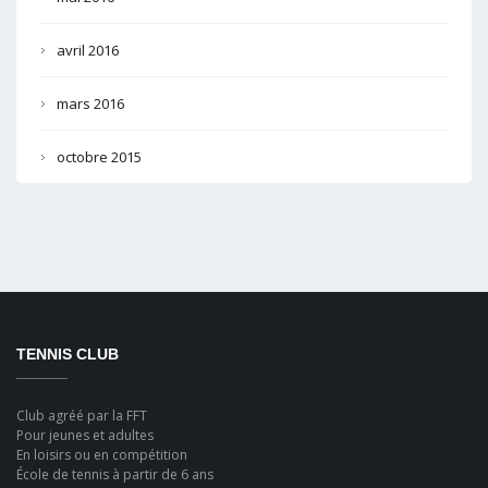
avril 2016
mars 2016
octobre 2015
TENNIS CLUB
Club agréé par la FFT
Pour jeunes et adultes
En loisirs ou en compétition
École de tennis à partir de 6 ans