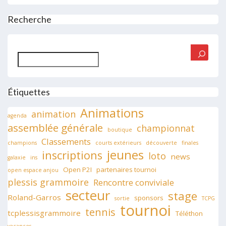
Recherche
Rechercher
Étiquettes
Animations
animation
agenda
assemblée générale
championnat
boutique
Classements
champions
courts extérieurs
découverte
finales
jeunes
inscriptions
loto
news
galaxie
ins
Open P2I
partenaires tournoi
open espace anjou
plessis grammoire
Rencontre conviviale
secteur
stage
Roland-Garros
sponsors
sortie
TCPG
tournoi
tennis
tcplessisgrammoire
Téléthon
vacances