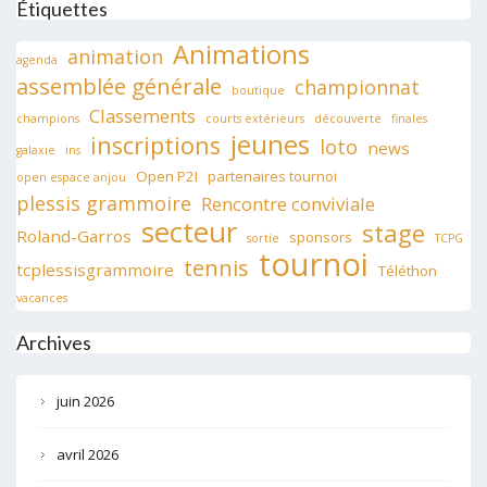
Étiquettes
Animations
animation
agenda
assemblée générale
championnat
boutique
Classements
champions
courts extérieurs
découverte
finales
jeunes
inscriptions
loto
news
galaxie
ins
Open P2I
partenaires tournoi
open espace anjou
plessis grammoire
Rencontre conviviale
secteur
stage
Roland-Garros
sponsors
sortie
TCPG
tournoi
tennis
tcplessisgrammoire
Téléthon
vacances
Archives
juin 2026
avril 2026