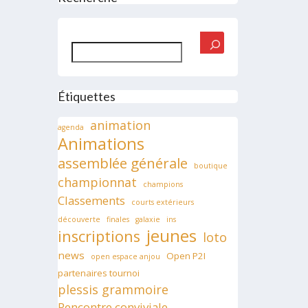
Rechercher
Étiquettes
animation
agenda
Animations
assemblée générale
boutique
championnat
champions
Classements
courts extérieurs
découverte
finales
galaxie
ins
jeunes
inscriptions
loto
news
Open P2I
open espace anjou
partenaires tournoi
plessis grammoire
Rencontre conviviale