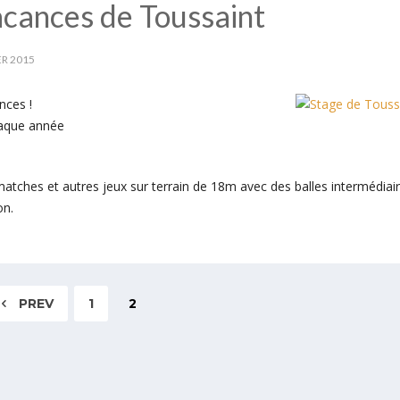
acances de Toussaint
R 2015
nces !
haque année
ts matches et autres jeux sur terrain de 18m avec des balles intermédiai
on.
PREV
1
2