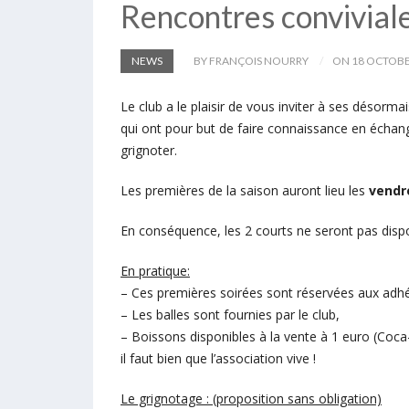
Rencontres convivial
NEWS
BY FRANÇOIS NOURRY
ON 18 OCTOBE
Le club a le plaisir de vous inviter à ses désorma
qui ont pour but de faire connaissance en échang
grignoter.
Les premières de la saison auront lieu les
vendr
En conséquence, les 2 courts ne seront pas dispon
En pratique:
– Ces premières soirées sont réservées aux adh
– Les balles sont fournies par le club,
– Boissons disponibles à la vente à 1 euro (Coca-c
il faut bien que l’association vive !
Le grignotage : (proposition sans obligation)