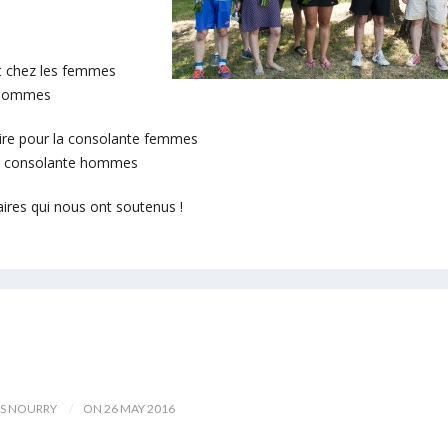
t chez les femmes
s hommes
ire pour la consolante femmes
 la consolante hommes
aires qui nous ont soutenus !
IS NOURRY
ON 26 MAY 2016