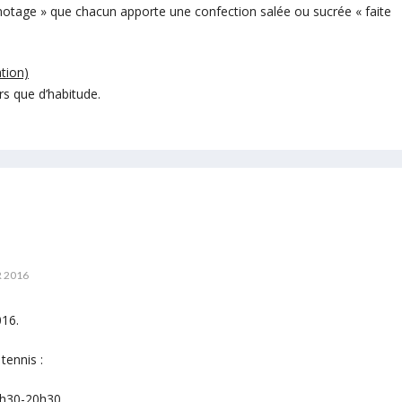
gnotage » que chacun apporte une confection salée ou sucrée « faite
tion)
s que d’habitude.
 2016
16.
tennis :
9h30-20h30,