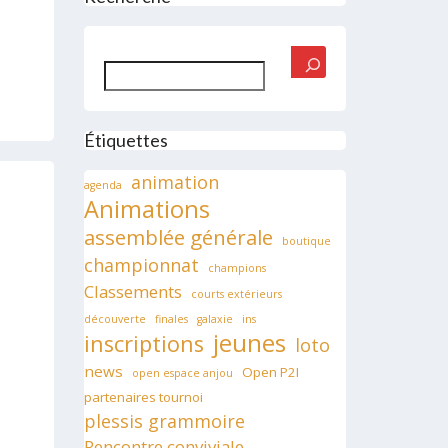
Rechercher
Étiquettes
animation
agenda
Animations
assemblée générale
boutique
championnat
champions
Classements
courts extérieurs
découverte
finales
galaxie
ins
jeunes
inscriptions
loto
news
Open P2I
open espace anjou
partenaires tournoi
plessis grammoire
Rencontre conviviale