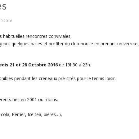
es
R 2016
is habituelles rencontres conviviales,
eant quelques balles et profiter du club-house en prenant un verre et
edis 21 et 28 Octobre 2016
de 19h30 à 23h.
ibles pendant les créneaux pré-cités pour le tennis loisir.
érents nés en 2001 ou moins.
ola, Perrier, Ice tea, bières…),