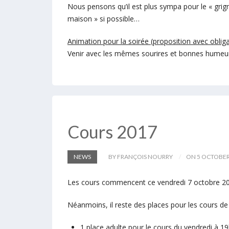
Nous pensons qu’il est plus sympa pour le « gri
maison » si possible…
Animation pour la soirée (proposition avec obliga
Venir avec les mêmes sourires et bonnes humeur
Cours 2017
NEWS
BY FRANÇOIS NOURRY
ON 5 OCTOBER
Les cours commencent ce vendredi 7 octobre 20
Néanmoins, il reste des places pour les cours de 
1 place adulte pour le cours du vendredi à 1